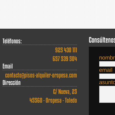
Consúltenos
Teléfonos:
925 430 111
nombr
657 539 504
Email
email
contacto@pisos-alquiler-oropesa.com
Dirección
asunt
C/ Nueva, 25
45560 - Oropesa - Toledo